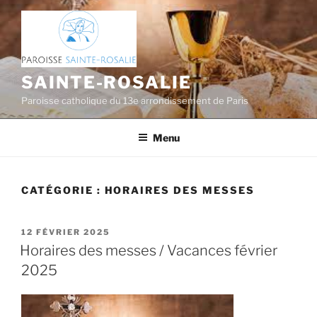
Aller
au
contenu
principal
SAINTE-ROSALIE
Paroisse catholique du 13e arrondissement de Paris
Menu
CATÉGORIE :
HORAIRES DES MESSES
PUBLIÉ
12 FÉVRIER 2025
LE
Horaires des messes / Vacances février
2025