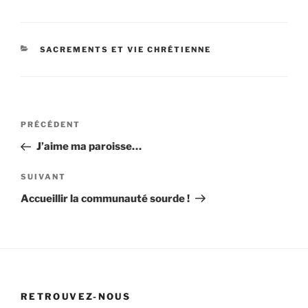
CATÉGORIES
SACREMENTS ET VIE CHRÉTIENNE
Navigation
Article
PRÉCÉDENT
de
précédent
J’aime ma paroisse…
l’article
Article
SUIVANT
suivant
Accueillir la communauté sourde !
RETROUVEZ-NOUS