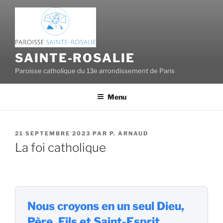
Aller
au
contenu
principal
SAINTE-ROSALIE
Paroisse catholique du 13e arrondissement de Paris
Menu
PUBLIÉ
21 SEPTEMBRE 2023
PAR
P. ARNAUD
LE
La foi catholique
Nous croyons en un seul Dieu,
Père, Fils et Saint-Esprit