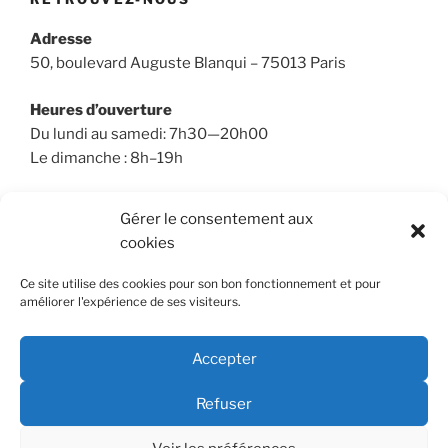
Adresse
50, boulevard Auguste Blanqui – 75013 Paris
Heures d’ouverture
Du lundi au samedi: 7h30—20h00
Le dimanche : 8h–19h
Gérer le consentement aux
cookies
RECHERCHER
Ce site utilise des cookies pour son bon fonctionnement et pour
Recherche
Recher
améliorer l'expérience de ses visiteurs.
pour
:
Accepter
Refuser
E-
Youtube
mail