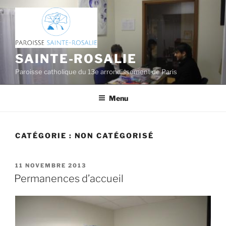
Aller
au
contenu
principal
SAINTE-ROSALIE
Paroisse catholique du 13e arrondissement de Paris
Menu
CATÉGORIE :
NON CATÉGORISÉ
PUBLIÉ
11 NOVEMBRE 2013
LE
Permanences d’accueil