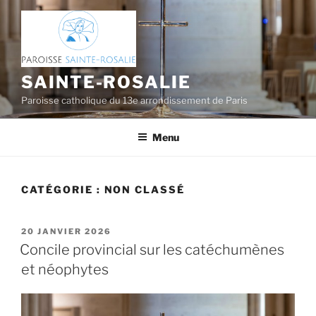
Aller
au
contenu
principal
SAINTE-ROSALIE
Paroisse catholique du 13e arrondissement de Paris
Menu
CATÉGORIE :
NON CLASSÉ
PUBLIÉ
20 JANVIER 2026
LE
Concile provincial sur les catéchumènes
et néophytes