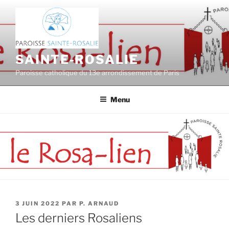
Aller
au
contenu
principal
SAINTE-ROSALIE
Paroisse catholique du 13e arrondissement de Paris
Menu
PUBLIÉ
3 JUIN 2022
PAR
P. ARNAUD
LE
Les derniers Rosaliens