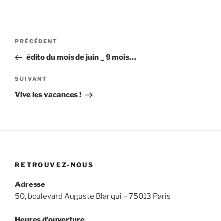
Navigation
Article
PRÉCÉDENT
de
précédent
édito du mois de juin _ 9 mois…
l’article
Article
SUIVANT
suivant
Vive les vacances !
RETROUVEZ-NOUS
Adresse
50, boulevard Auguste Blanqui – 75013 Paris
Heures d’ouverture