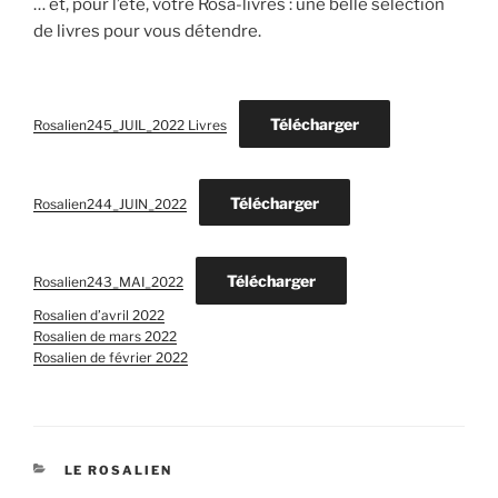
… et, pour l’été, votre Rosa-livres : une belle séléction
de livres pour vous détendre.
Télécharger
Rosalien245_JUIL_2022 Livres
Télécharger
Rosalien244_JUIN_2022
Télécharger
Rosalien243_MAI_2022
Rosalien d’avril 2022
Rosalien de mars 2022
Rosalien de février 2022
CATÉGORIES
LE ROSALIEN